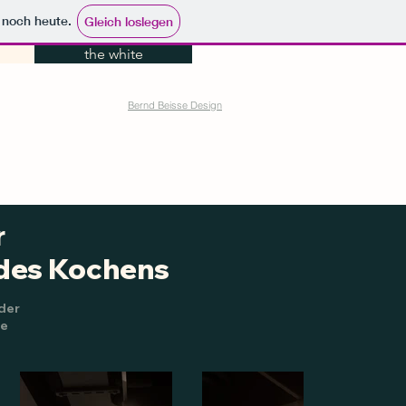
e noch heute.
Gleich loslegen
the white
Bernd Beisse Design
r
des Kochens
nder
ße